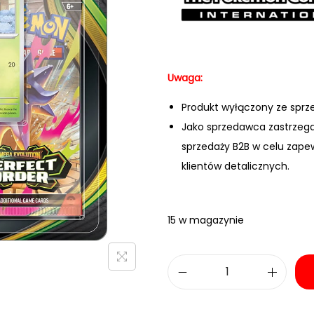
Uwaga:
Produkt wyłączony ze sprz
Jako sprzedawca zastrzeg
sprzedaży B2B w celu zape
klientów detalicznych.
15 w magazynie
i
l