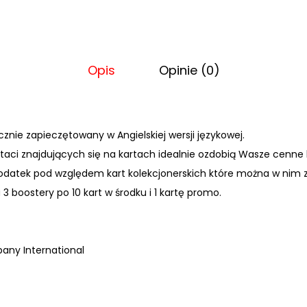
o
ś
ć
P
Opis
Opinie (0)
o
k
é
cznie zapiecz
ętowany w Angielskiej wersji językowej.
m
staci znajdujących się na kartach idealnie ozdobią Wasze cenne 
o
odatek pod względem kart kolekcjonerskich które można w nim 
n
a 3 boostery po 10 kart w środku i 1 kartę promo.
T
C
G
ny International
:
A
n