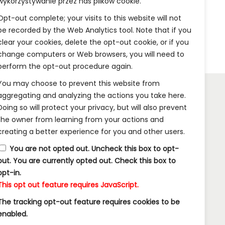
wykorzystywanie przez nas plików cookie.
Opt-out complete; your visits to this website will not
be recorded by the Web Analytics tool. Note that if you
clear your cookies, delete the opt-out cookie, or if you
change computers or Web browsers, you will need to
perform the opt-out procedure again.
You may choose to prevent this website from
aggregating and analyzing the actions you take here.
Doing so will protect your privacy, but will also prevent
INFORMACJE:
the owner from learning from your actions and
creating a better experience for you and other users.
Wysyłka i Dostawa
You are not opted out. Uncheck this box to opt-
Metody Płatności w Naszym Sklepie
out.
You are currently opted out. Check this box to
opt-in.
Kontakt
This opt out feature requires JavaScript.
The tracking opt-out feature requires cookies to be
enabled.