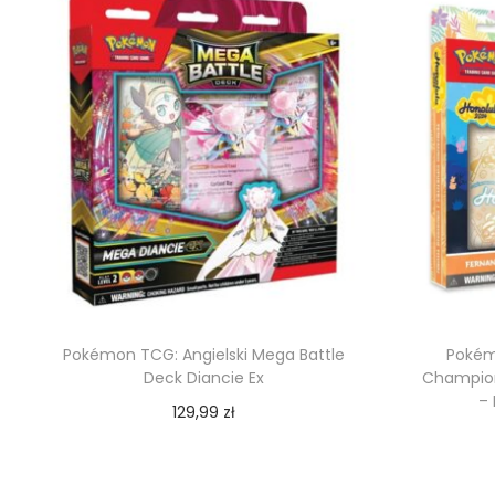
Pokémon TCG: Angielski Mega Battle
Pokém
Deck Diancie Ex
Champion
–
129,99
zł
Dodaj do koszyka