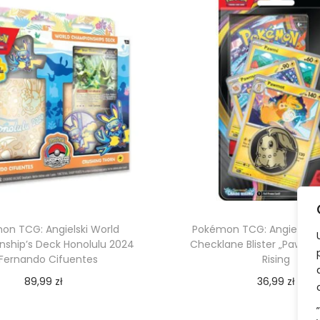
s
t
e
r
"
C
h
i
k
o
r
i
on TCG: Angielski World
Pokémon TCG: Angielski
ship’s Deck Honolulu 2024
Checklane Blister „Pawmo
t
 Fernando Cifuentes
Rising
a
89,99
zł
36,99
zł
"
Dodaj do koszyka
Dodaj do koszy
P