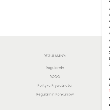
e
r
f
e
c
t
O
r
REGULAMINY:
d
e
Regulamin
r
RODO
Polityka Prywatności
Regulamin Konkursów