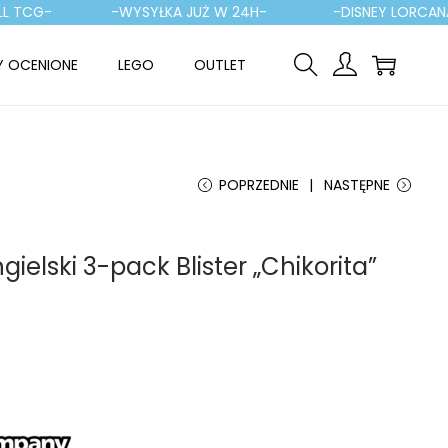
G-
-WYSYŁKA JUŻ W 24H-
-DISNEY LORCANA-
Y OCENIONE
LEGO
OUTLET
POPRZEDNIE
NASTĘPNE
elski 3-pack Blister „Chikorita”