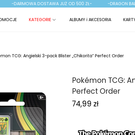
-DARMOWA DOSTAWA JUŻ OD 500 ZŁ-
-DRAGON BALL TC
OMOCJE
KATEGORIE
ALBUMY i AKCESORIA
KART
mon TCG: Angielski 3-pack Blister „Chikorita” Perfect Order
Pokémon TCG: Angi
Perfect Order
74,99
zł