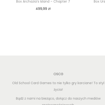
Box Archazia’s Island – Chapter 7
Box Ur
499,99
zł
Dodaj do koszyka
OSCG
Old School Card Games to nie tylko gry karciane! To styl
życia!
Bądź z nami na bieżąco, dołącz do naszych mediów
społecznościowych.