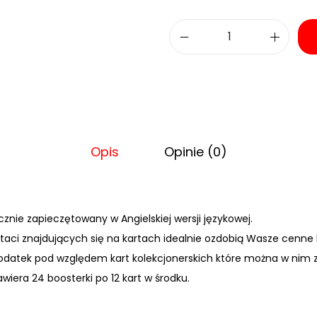
i
l
o
ś
ć
D
Opis
Opinie (0)
i
s
n
cznie zapiecz
ętowany w Angielskiej wersji językowej.
e
staci znajdujących się na kartach idealnie ozdobią Wasze cenne 
y
odatek pod względem kart kolekcjonerskich które można w nim 
L
wiera 24 boosterki po 12 kart w środku.
o
r