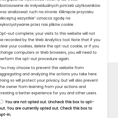
ter 11
Box Shimmering Skies – Chapter 5
dostosowane do indywidualnych potrzeb użytkowników
499,99
zł
oraz analizować ruch na stronie. Kliknięcie przycisku
ka
Dodaj do koszyka
„Akceptuj wszystkie” oznacza zgodę na
wykorzystywanie przez nas plików cookie.
Opt-out complete; your visits to this website will not
be recorded by the Web Analytics tool. Note that if you
clear your cookies, delete the opt-out cookie, or if you
change computers or Web browsers, you will need to
perform the opt-out procedure again.
You may choose to prevent this website from
aggregating and analyzing the actions you take here.
Doing so will protect your privacy, but will also prevent
INFORMACJE:
the owner from learning from your actions and
creating a better experience for you and other users.
Wysyłka i Dostawa
You are not opted out. Uncheck this box to opt-
Metody Płatności w Naszym Sklepie
out.
You are currently opted out. Check this box to
opt-in.
Kontakt