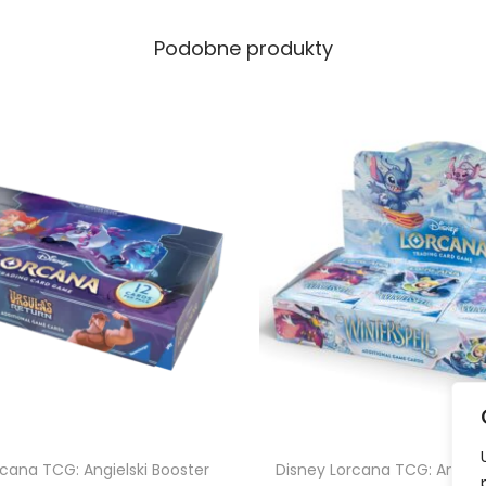
i
B
Podobne produkty
o
o
s
t
e
r
B
o
x
I
n
t
o
T
rcana TCG: Angielski Booster
Disney Lorcana TCG: Angiels