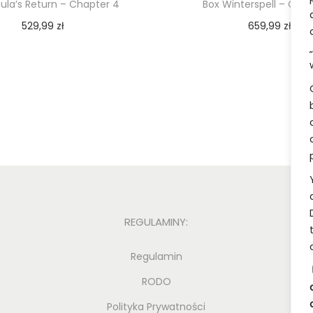
sula’s Return – Chapter 4
Box Winterspell – Chap
h
e
529,99
zł
659,99
zł
I
Dodaj do koszyka
Dodaj do koszy
n
k
l
a
n
d
s
-
C
REGULAMINY:
h
Regulamin
a
p
RODO
t
Polityka Prywatności