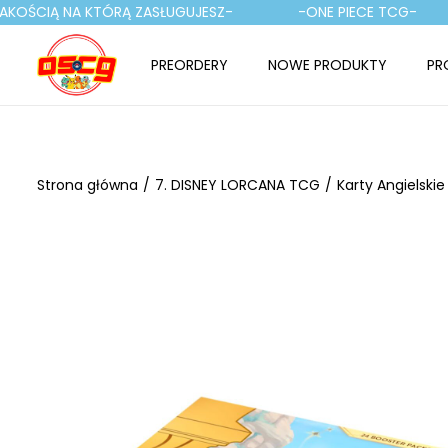
KOŚCIĄ NA KTÓRĄ ZASŁUGUJESZ-
-ONE PIECE TCG-
PREORDERY
NOWE PRODUKTY
PR
P
P
r
r
z
z
e
e
Strona główna
/
7. DISNEY LORCANA TCG
/
Karty Angielskie
j
j
d
d
ź
ź
d
d
o
o
n
t
a
r
w
e
i
ś
g
c