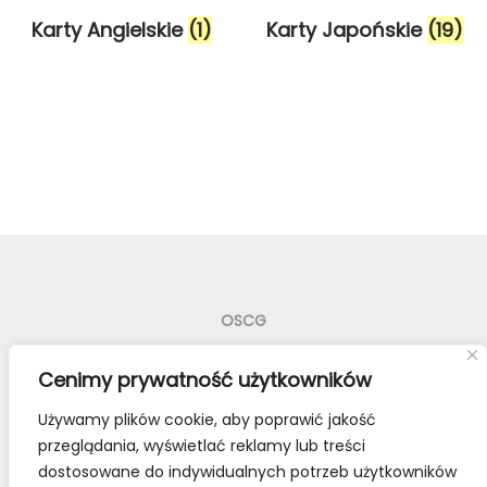
g
c
Karty Angielskie
(1)
Karty Japońskie
(19)
a
i
c
j
i
OSCG
Old School Card Games to nie tylko gry karciane! To
Cenimy prywatność użytkowników
styl życia!
Używamy plików cookie, aby poprawić jakość
Bądź z nami na bieżąco, dołącz do naszych mediów
przeglądania, wyświetlać reklamy lub treści
społecznościowych.
dostosowane do indywidualnych potrzeb użytkowników