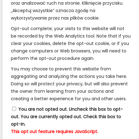
oraz analizować ruch na stronie. Kliknięcie przycisku
„Akceptuj wszystkie” oznacza zgodę na
wykorzystywanie przez nas plików cookie.
REGULAMINY:
Opt-out complete; your visits to this website will not
be recorded by the Web Analytics tool. Note that if you
Regulamin
clear your cookies, delete the opt-out cookie, or if you
change computers or Web browsers, you will need to
RODO
perform the opt-out procedure again.
Polityka Prywatności
You may choose to prevent this website from
Regulamin Konkursów
aggregating and analyzing the actions you take here.
Doing so will protect your privacy, but will also prevent
the owner from learning from your actions and
INFORMACJE:
creating a better experience for you and other users.
Wysyłka i Dostawa
You are not opted out. Uncheck this box to opt-
out.
You are currently opted out. Check this box to
Metody Płatności w Naszym Sklepie
opt-in.
Kontakt
This opt out feature requires JavaScript.