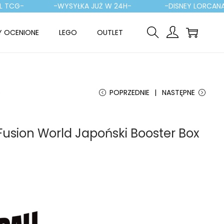
CG-
-WYSYŁKA JUŻ W 24H-
-DISNEY LORCANA-
Y OCENIONE
LEGO
OUTLET
5
POPRZEDNIE
NASTĘPNE
Fusion World Japoński Booster Box