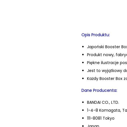
Opis Produktu:
Japoński Booster Box
Produkt nowy, fabry
Pi
ękne ilustracje po
Jest to wyj
ątkowy do
Ka
żdy Booster Box 
Dane Producenta:
BANDAI CO., LTD.
1-4-8 Komagata, Ta
111-8081 Tokyo
Japan