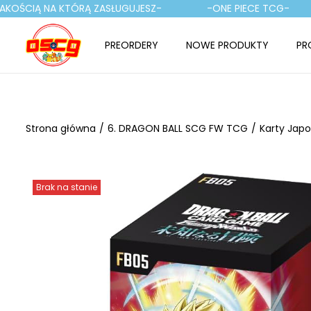
KOŚCIĄ NA KTÓRĄ ZASŁUGUJESZ-
-ONE PIECE TCG-
PREORDERY
NOWE PRODUKTY
PR
P
P
r
r
z
z
e
e
Strona główna
/
6. DRAGON BALL SCG FW TCG
/
Karty Japo
j
j
d
d
ź
ź
Brak na stanie
d
d
o
o
n
t
a
r
w
e
i
ś
g
c