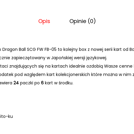
Opis
Opinie (0)
 Dragon Ball SCG FW FB-05 to kolejny box z nowej serii kart od B
cznie zapiecz
ętowany w Japońskiej wersji językowej.
staci znajdujących się na kartach
idealnie ozdobi
ą Wasze cenne k
datek pod względem kart kolekcjonerskich kt
óre mo
żna w nim 
zawiera
24
paczki po
6
kart w środku.
ito-ku