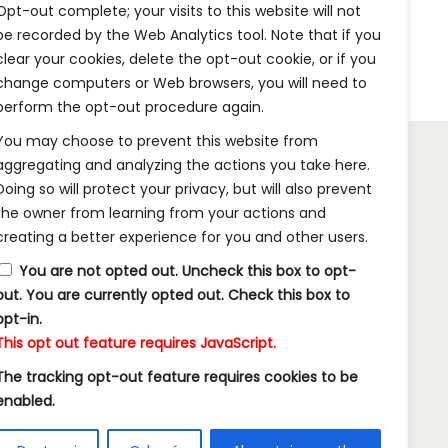
Opt-out complete; your visits to this website will not
be recorded by the Web Analytics tool. Note that if you
clear your cookies, delete the opt-out cookie, or if you
change computers or Web browsers, you will need to
perform the opt-out procedure again.
You may choose to prevent this website from
aggregating and analyzing the actions you take here.
Doing so will protect your privacy, but will also prevent
INFORMACJE:
the owner from learning from your actions and
creating a better experience for you and other users.
Wysyłka i Dostawa
You are not opted out. Uncheck this box to opt-
Metody Płatności w Naszym Sklepie
out.
You are currently opted out. Check this box to
opt-in.
Kontakt
This opt out feature requires JavaScript.
The tracking opt-out feature requires cookies to be
enabled.