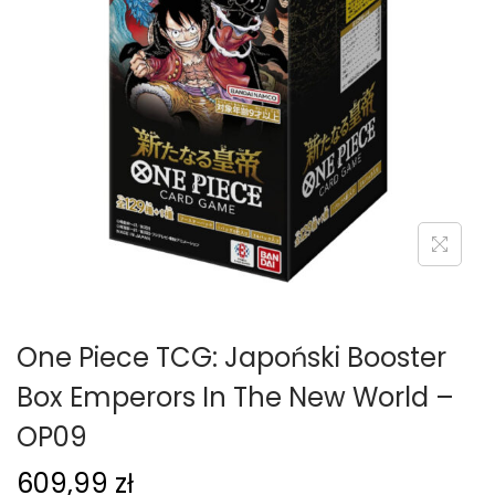
g
c
a
i
c
j
i
One Piece TCG: Japoński Booster
Box Emperors In The New World –
OP09
609,99
zł