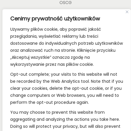
OSCG
Old School Card Games to nie tylko gry karciane! To
Cenimy prywatność użytkowników
styl życia!
Używamy plików cookie, aby poprawić jakość
Bądź z nami na bieżąco, dołącz do naszych mediów
przeglądania, wyświetlać reklamy lub treści
społecznościowych.
dostosowane do indywidualnych potrzeb użytkowników
oraz analizować ruch na stronie. Kliknięcie przycisku
„Akceptuj wszystkie” oznacza zgodę na
wykorzystywanie przez nas plików cookie.
REGULAMINY:
Opt-out complete; your visits to this website will not
be recorded by the Web Analytics tool. Note that if you
Regulamin
clear your cookies, delete the opt-out cookie, or if you
change computers or Web browsers, you will need to
RODO
perform the opt-out procedure again.
Polityka Prywatności
You may choose to prevent this website from
Regulamin Konkursów
aggregating and analyzing the actions you take here.
Doing so will protect your privacy, but will also prevent