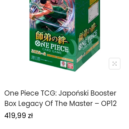
g
c
a
i
c
j
i
One Piece TCG: Japoński Booster
Box Legacy Of The Master – OP12
419,99
zł