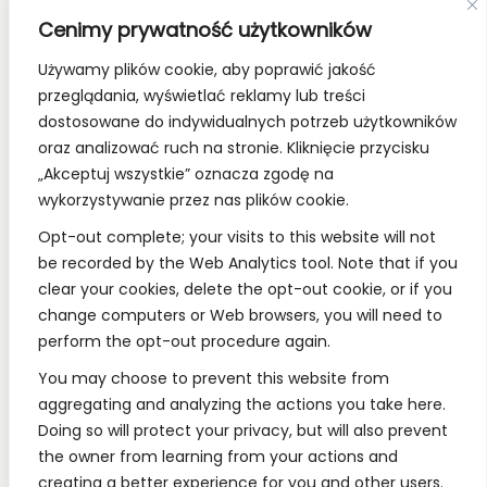
Old School Card Games to nie tylko gry karciane! To
Cenimy prywatność użytkowników
styl życia!
Używamy plików cookie, aby poprawić jakość
Bądź z nami na bieżąco, dołącz do naszych mediów
przeglądania, wyświetlać reklamy lub treści
społecznościowych.
dostosowane do indywidualnych potrzeb użytkowników
oraz analizować ruch na stronie. Kliknięcie przycisku
„Akceptuj wszystkie” oznacza zgodę na
wykorzystywanie przez nas plików cookie.
REGULAMINY:
Opt-out complete; your visits to this website will not
be recorded by the Web Analytics tool. Note that if you
Regulamin
clear your cookies, delete the opt-out cookie, or if you
change computers or Web browsers, you will need to
RODO
perform the opt-out procedure again.
Polityka Prywatności
You may choose to prevent this website from
Regulamin Konkursów
aggregating and analyzing the actions you take here.
Doing so will protect your privacy, but will also prevent
the owner from learning from your actions and
INFORMACJE:
creating a better experience for you and other users.