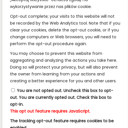
wykorzystywanie przez nas plików cookie.
REGULAMINY:
Opt-out complete; your visits to this website will not
be recorded by the Web Analytics tool. Note that if you
Regulamin
clear your cookies, delete the opt-out cookie, or if you
change computers or Web browsers, you will need to
RODO
perform the opt-out procedure again.
Polityka Prywatności
You may choose to prevent this website from
Regulamin Konkursów
aggregating and analyzing the actions you take here.
Doing so will protect your privacy, but will also prevent
the owner from learning from your actions and
INFORMACJE:
creating a better experience for you and other users.
Wysyłka i Dostawa
You are not opted out. Uncheck this box to opt-
out.
You are currently opted out. Check this box to
Metody Płatności w Naszym Sklepie
opt-in.
Kontakt
This opt out feature requires JavaScript.
The tracking opt-out feature requires cookies to be
enabled.