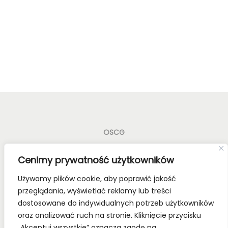
OSCG
Old School Card Games to nie tylko gry karciane! To
Cenimy prywatność użytkowników
styl życia!
Używamy plików cookie, aby poprawić jakość
Bądź z nami na bieżąco, dołącz do naszych mediów
przeglądania, wyświetlać reklamy lub treści
społecznościowych.
dostosowane do indywidualnych potrzeb użytkowników
oraz analizować ruch na stronie. Kliknięcie przycisku
„Akceptuj wszystkie” oznacza zgodę na