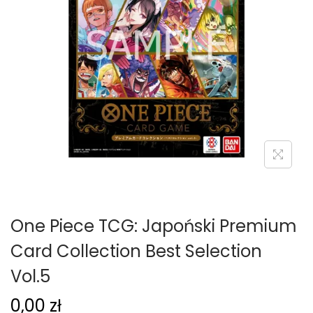
g
c
a
i
c
j
i
One Piece TCG: Japoński Premium
Card Collection Best Selection
Vol.5
0,00
zł