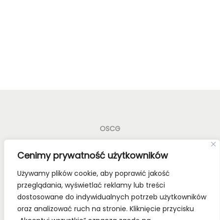
OSCG
Old School Card Games to nie tylko gry karciane! To
Cenimy prywatność użytkowników
styl życia!
Używamy plików cookie, aby poprawić jakość
Bądź z nami na bieżąco, dołącz do naszych mediów
przeglądania, wyświetlać reklamy lub treści
społecznościowych.
dostosowane do indywidualnych potrzeb użytkowników
oraz analizować ruch na stronie. Kliknięcie przycisku