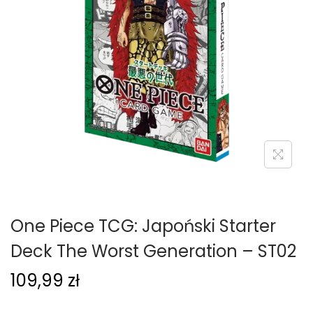
g
c
a
i
c
j
i
One Piece TCG: Japoński Starter
Deck The Worst Generation – ST02
109,99
zł