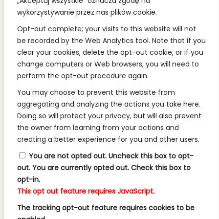
„Akceptuj wszystkie” oznacza zgodę na
wykorzystywanie przez nas plików cookie.
REGULAMINY:
Opt-out complete; your visits to this website will not
be recorded by the Web Analytics tool. Note that if you
Regulamin
clear your cookies, delete the opt-out cookie, or if you
change computers or Web browsers, you will need to
RODO
perform the opt-out procedure again.
Polityka Prywatności
You may choose to prevent this website from
Regulamin Konkursów
aggregating and analyzing the actions you take here.
Doing so will protect your privacy, but will also prevent
the owner from learning from your actions and
INFORMACJE:
creating a better experience for you and other users.
Wysyłka i Dostawa
You are not opted out. Uncheck this box to opt-
out.
You are currently opted out. Check this box to
Metody Płatności w Naszym Sklepie
opt-in.
Kontakt
This opt out feature requires JavaScript.
The tracking opt-out feature requires cookies to be