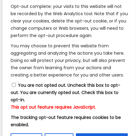
REGULAMINY:
Opt-out complete; your visits to this website will not
be recorded by the Web Analytics tool. Note that if you
Regulamin
clear your cookies, delete the opt-out cookie, or if you
change computers or Web browsers, you will need to
RODO
perform the opt-out procedure again.
Polityka Prywatności
You may choose to prevent this website from
Regulamin Konkursów
aggregating and analyzing the actions you take here.
Doing so will protect your privacy, but will also prevent
the owner from learning from your actions and
INFORMACJE:
creating a better experience for you and other users.
Wysyłka i Dostawa
You are not opted out. Uncheck this box to opt-
out.
You are currently opted out. Check this box to
Metody Płatności w Naszym Sklepie
opt-in.
Kontakt
This opt out feature requires JavaScript.
The tracking opt-out feature requires cookies to be
enabled.