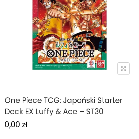
g
c
a
i
c
j
i
One Piece TCG: Japoński Starter
Deck EX Luffy & Ace – ST30
0,00
zł