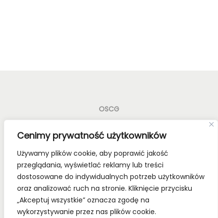
OSCG
Old School Card Games to nie tylko gry karciane! To
Cenimy prywatność użytkowników
styl życia!
Używamy plików cookie, aby poprawić jakość
Bądź z nami na bieżąco, dołącz do naszych mediów
przeglądania, wyświetlać reklamy lub treści
społecznościowych.
dostosowane do indywidualnych potrzeb użytkowników
oraz analizować ruch na stronie. Kliknięcie przycisku
„Akceptuj wszystkie” oznacza zgodę na
wykorzystywanie przez nas plików cookie.