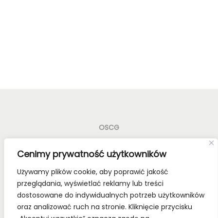
OSCG
Old School Card Games to nie tylko gry karciane! To
Cenimy prywatność użytkowników
styl życia!
Używamy plików cookie, aby poprawić jakość
Bądź z nami na bieżąco, dołącz do naszych mediów
przeglądania, wyświetlać reklamy lub treści
społecznościowych.
dostosowane do indywidualnych potrzeb użytkowników
oraz analizować ruch na stronie. Kliknięcie przycisku