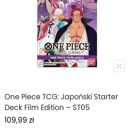
g
c
a
i
c
j
i
One Piece TCG: Japoński Starter
Deck Film Edition – ST05
109,99
zł