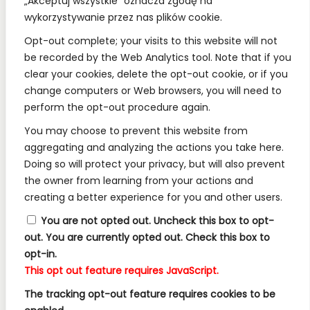
„Akceptuj wszystkie” oznacza zgodę na
wykorzystywanie przez nas plików cookie.
REGULAMINY:
Opt-out complete; your visits to this website will not
be recorded by the Web Analytics tool. Note that if you
Regulamin
clear your cookies, delete the opt-out cookie, or if you
change computers or Web browsers, you will need to
RODO
perform the opt-out procedure again.
Polityka Prywatności
You may choose to prevent this website from
Regulamin Konkursów
aggregating and analyzing the actions you take here.
Doing so will protect your privacy, but will also prevent
the owner from learning from your actions and
INFORMACJE:
creating a better experience for you and other users.
Wysyłka i Dostawa
You are not opted out. Uncheck this box to opt-
out.
You are currently opted out. Check this box to
Metody Płatności w Naszym Sklepie
opt-in.
Kontakt
This opt out feature requires JavaScript.
The tracking opt-out feature requires cookies to be