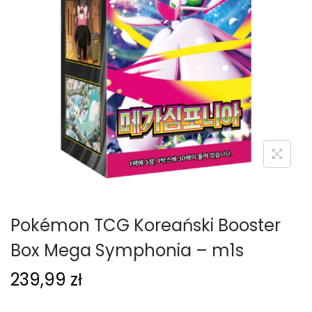
g
c
a
i
c
j
i
Pokémon TCG Koreański Booster
Box Mega Symphonia – m1s
239,99
zł