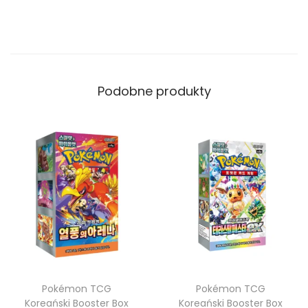
M
e
g
a
Podobne produkty
S
y
m
p
h
o
n
i
a
-
m
Pokémon TCG
Pokémon TCG
1
Koreański Booster Box
Koreański Booster Box