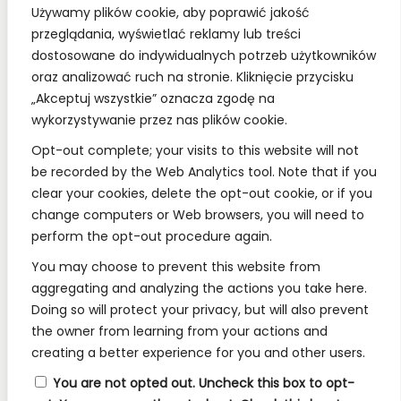
Używamy plików cookie, aby poprawić jakość
Bądź z nami na bieżąco, dołącz do naszych mediów
przeglądania, wyświetlać reklamy lub treści
społecznościowych.
dostosowane do indywidualnych potrzeb użytkowników
oraz analizować ruch na stronie. Kliknięcie przycisku
„Akceptuj wszystkie” oznacza zgodę na
wykorzystywanie przez nas plików cookie.
REGULAMINY:
Opt-out complete; your visits to this website will not
be recorded by the Web Analytics tool. Note that if you
Regulamin
clear your cookies, delete the opt-out cookie, or if you
change computers or Web browsers, you will need to
RODO
perform the opt-out procedure again.
Polityka Prywatności
You may choose to prevent this website from
Regulamin Konkursów
aggregating and analyzing the actions you take here.
Doing so will protect your privacy, but will also prevent
the owner from learning from your actions and
INFORMACJE:
creating a better experience for you and other users.
Wysyłka i Dostawa
You are not opted out. Uncheck this box to opt-