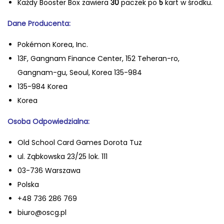
Ka
żdy Booster Box zawiera
30
paczek po
5
kart
w środku.
e
Dane Pr
oducenta:
a
ń
Pokémon Korea, Inc.
s
13F, Gangnam Finance Center, 152 Teheran-ro,
k
Gangnam-gu, Seoul, Korea 135-984
i
135-984 Korea
B
Korea
o
Osoba Odpowiedzialna:
o
s
Old School Card Games Dorota Tuz
t
ul. Ząbkowska 23/25 lok. 111
e
03-736 Warszawa
r
Polska
B
+48 736 286 769
o
biuro@oscg.pl
x