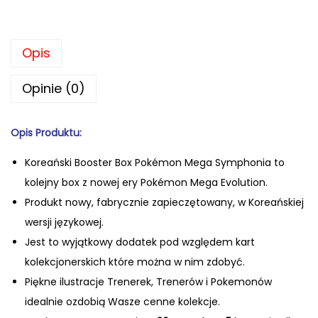
o
ś
Opis
ć
P
Opinie (0)
o
k
Opis Produktu:
é
m
Koreański Booster Box Pokémon Mega Symphonia
to
o
kolejny
box
z nowej ery Pokémon Mega Evolution.
n
Produkt nowy, fabrycznie zapiecz
ętowany, w Koreańskiej
T
wersji językowej.
C
Jest to wyjątkowy dodatek pod względem kart
G
kolekcjonerskich które można w nim zdobyć.
K
Pi
ękne ilustracje Trenerek, Trener
ów i Pokemonów
o
idealnie ozdobi
ą Wasze cenne kolekcje.
r