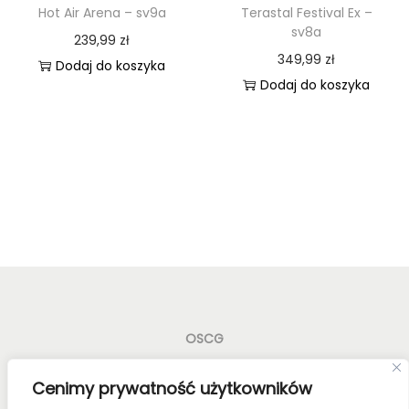
Hot Air Arena – sv9a
Terastal Festival Ex –
s
sv8a
239,99
zł
349,99
zł
Dodaj do koszyka
Dodaj do koszyka
OSCG
Old School Card Games to nie tylko gry karciane! To
Cenimy prywatność użytkowników
styl życia!