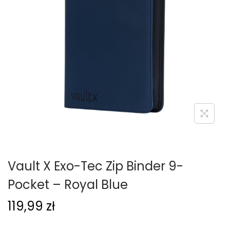
g
c
a
i
c
j
i
Vault X Exo-Tec Zip Binder 9-
Pocket – Royal Blue
119,99
zł