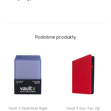
k
e
t
–
R
Podobne produkty
o
y
a
l
B
l
u
e
Vault X Seamless Rigid
Vault X Exo-Tec Zip