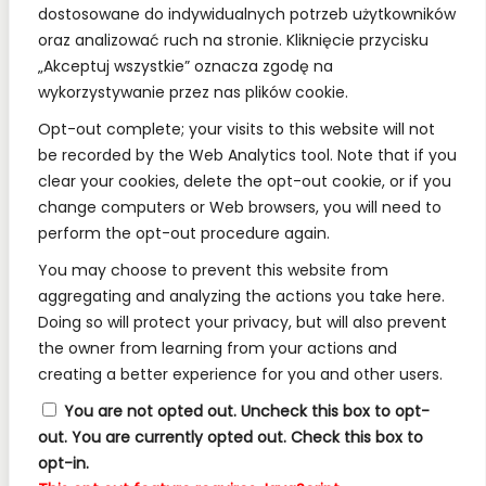
społecznościowych.
dostosowane do indywidualnych potrzeb użytkowników
oraz analizować ruch na stronie. Kliknięcie przycisku
„Akceptuj wszystkie” oznacza zgodę na
wykorzystywanie przez nas plików cookie.
REGULAMINY:
Opt-out complete; your visits to this website will not
be recorded by the Web Analytics tool. Note that if you
Regulamin
clear your cookies, delete the opt-out cookie, or if you
change computers or Web browsers, you will need to
RODO
perform the opt-out procedure again.
Polityka Prywatności
You may choose to prevent this website from
Regulamin Konkursów
aggregating and analyzing the actions you take here.
Doing so will protect your privacy, but will also prevent
the owner from learning from your actions and
INFORMACJE:
creating a better experience for you and other users.
Wysyłka i Dostawa
You are not opted out. Uncheck this box to opt-
out.
You are currently opted out. Check this box to
Metody Płatności w Naszym Sklepie
opt-in.