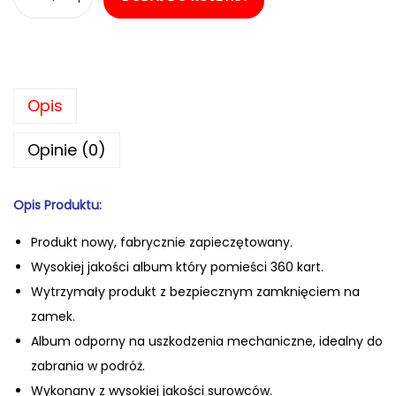
i
l
o
ś
Opis
ć
V
Opinie (0)
a
u
Opis Produktu:
l
t
Produkt nowy, fabrycznie zapiecz
ętowany.
X
Wysokiej jakości album który pomieści 360 kart.
E
Wytrzymały produkt z bezpiecznym zamknięciem na
x
zamek.
o
Album odporny na uszkodzenia mechaniczne, idealny do
-
zabrania w podróż.
T
Wykonany z wysokiej jakości surowców.