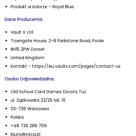
e
Produkt w kolorze – Royal Blue.
c
Dane
Producenta:
Z
i
Vault X Ltd
p
Towngate House, 2-8 Parkstone Road, Poole
B
BH15 2PW Dorset
i
United Kingdom
n
Kontakt – https://eu.vaultx.com/pages/contact-us
d
Osoba Odpowiedzialna:
e
r
Old School Card Games Dorota Tuz
9
ul. Ząbkowska 23/25 lok. 111
-
03-736 Warszawa
P
Polska
o
+48 736 286 769
c
biuro@oscg.pl