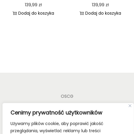
139,99
zł
139,99
zł
Dodaj do koszyka
Dodaj do koszyka
OSCG
Old School Card Games to nie tylko gry karciane! To
Cenimy prywatność użytkowników
styl życia!
Używamy plików cookie, aby poprawić jakość
Bądź z nami na bieżąco, dołącz do naszych mediów
przeglądania, wyświetlać reklamy lub treści