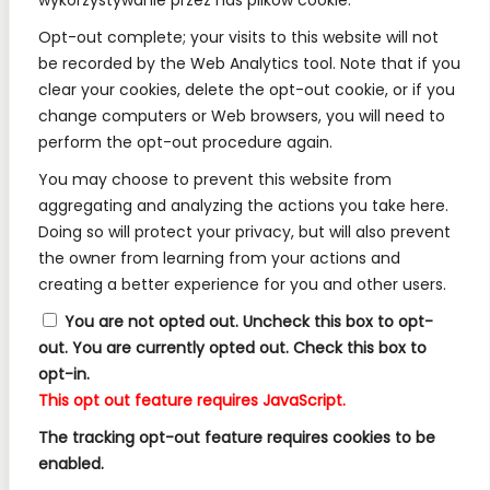
wykorzystywanie przez nas plików cookie.
REGULAMINY:
Opt-out complete; your visits to this website will not
be recorded by the Web Analytics tool. Note that if you
Regulamin
clear your cookies, delete the opt-out cookie, or if you
change computers or Web browsers, you will need to
RODO
perform the opt-out procedure again.
Polityka Prywatności
You may choose to prevent this website from
Regulamin Konkursów
aggregating and analyzing the actions you take here.
Doing so will protect your privacy, but will also prevent
the owner from learning from your actions and
INFORMACJE:
creating a better experience for you and other users.
Wysyłka i Dostawa
You are not opted out. Uncheck this box to opt-
out.
You are currently opted out. Check this box to
Metody Płatności w Naszym Sklepie
opt-in.
Kontakt
This opt out feature requires JavaScript.
The tracking opt-out feature requires cookies to be
enabled.