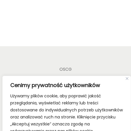
OSCG
Old School Card Games to nie tylko gry karciane! To
Cenimy prywatność użytkowników
styl życia!
Używamy plików cookie, aby poprawić jakość
Bądź z nami na bieżąco, dołącz do naszych mediów
przeglądania, wyświetlać reklamy lub treści
społecznościowych.
dostosowane do indywidualnych potrzeb użytkowników
oraz analizować ruch na stronie. Kliknięcie przycisku
„Akceptuj wszystkie” oznacza zgodę na