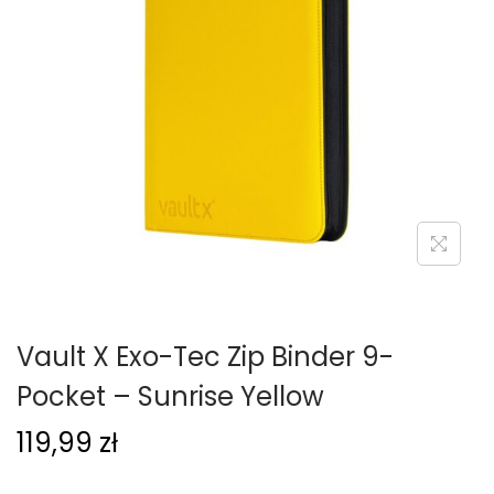
g
c
a
i
c
j
i
Vault X Exo-Tec Zip Binder 9-
Pocket – Sunrise Yellow
119,99
zł