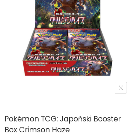
g
c
a
i
c
j
i
Pokémon TCG: Japoński Booster
Box Crimson Haze