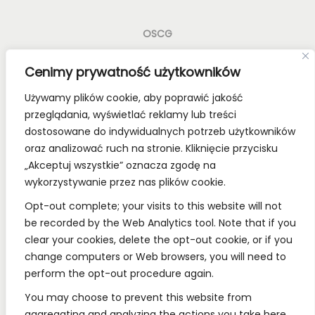
OSCG
Old School Card Games to nie tylko gry karciane! To
Cenimy prywatność użytkowników
styl życia!
Używamy plików cookie, aby poprawić jakość
Bądź z nami na bieżąco, dołącz do naszych mediów
przeglądania, wyświetlać reklamy lub treści
społecznościowych.
dostosowane do indywidualnych potrzeb użytkowników
oraz analizować ruch na stronie. Kliknięcie przycisku
„Akceptuj wszystkie” oznacza zgodę na
wykorzystywanie przez nas plików cookie.
REGULAMINY:
Opt-out complete; your visits to this website will not
be recorded by the Web Analytics tool. Note that if you
Regulamin
clear your cookies, delete the opt-out cookie, or if you
change computers or Web browsers, you will need to
RODO
perform the opt-out procedure again.
Polityka Prywatności
You may choose to prevent this website from
Regulamin Konkursów
aggregating and analyzing the actions you take here.