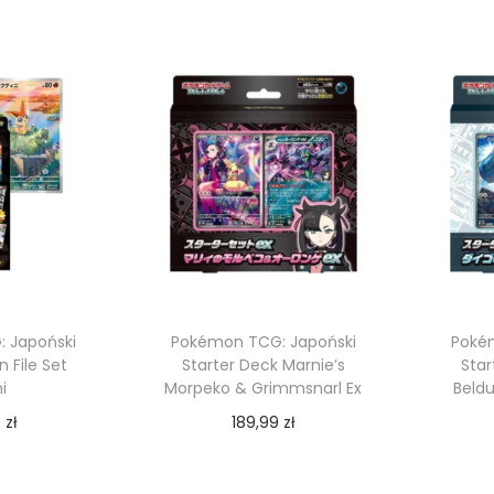
 koszyka
Dodaj do koszyka
 Japoński
Pokémon TCG: Japoński
Poké
n File Set
Starter Deck Marnie’s
Star
i
Morpeko & Grimmsnarl Ex
Beld
9
zł
189,99
zł
 koszyka
Dodaj do koszyka