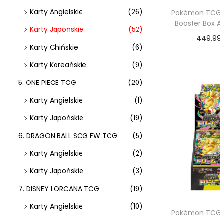
a
i
>
Karty Angielskie
(26)
Pokémon TCG:
Booster Box 
c
Karty Japońskie
(52)
j
449,9
Karty Chińskie
(6)
i
Dodaj do
Karty Koreańskie
(9)
5. ONE PIECE TCG
(20)
Karty Angielskie
(1)
Karty Japońskie
(19)
6. DRAGON BALL SCG FW TCG
(5)
Karty Angielskie
(2)
Karty Japońskie
(3)
7. DISNEY LORCANA TCG
(19)
Karty Angielskie
(10)
Pokémon TCG: