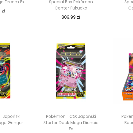
ga Dream Ex
Special Box Pokémon
Spe
Center Fukuoka
Ce
9
zł
809,99
zł
 koszyka
Dodaj do koszyka
 Japoński
Pokémon TCG: Japoński
Poké
Mega Gengar
Starter Deck Mega Diancie
Boos
Ex