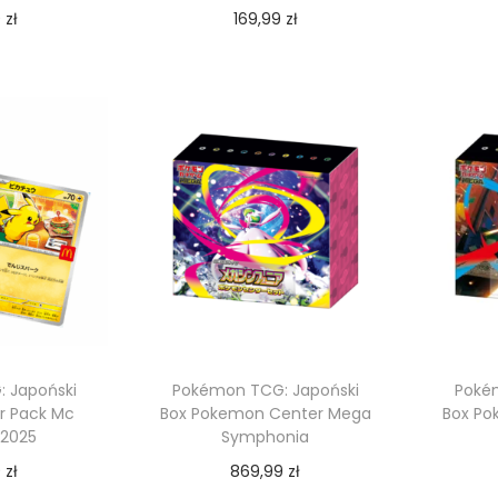
9
zł
169,99
zł
 koszyka
Dodaj do koszyka
 Japoński
Pokémon TCG: Japoński
Poké
r Pack Mc
Box Pokemon Center Mega
Box Po
 2025
Symphonia
9
zł
869,99
zł