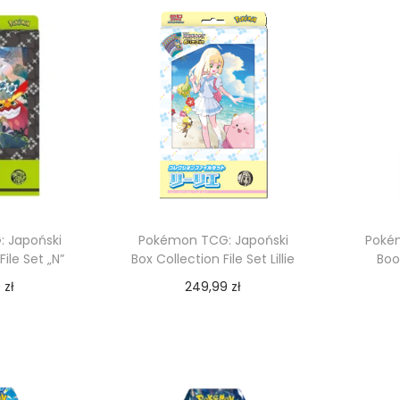
 Japoński
Pokémon TCG: Japoński
Poké
File Set „N”
Box Collection File Set Lillie
Boo
9
zł
249,99
zł
 koszyka
Dodaj do koszyka