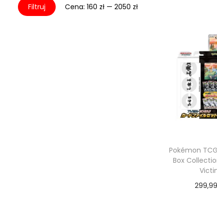
Dodaj do
C
C
Filtruj
Cena:
160 zł
—
2050 zł
e
e
n
n
a
a
m
m
i
a
n
k
.
s
.
Pokémon TCG:
Box Collectio
Victin
299,9
Dodaj do