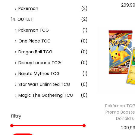
209,9
Pokemon
(2)
Dodaj do
14. OUTLET
(2)
Pokemon TCG
(1)
One Piece TCG
(0)
Dragon Ball TCG
(0)
Disney Lorcana TCG
(0)
Naruto Mythos TCG
(1)
Star Wars Unlimited TCG
(0)
Magic The Gathering TCG
(0)
Pokémon TCG:
Promo Booste
Filtry
Donald’s
209,9