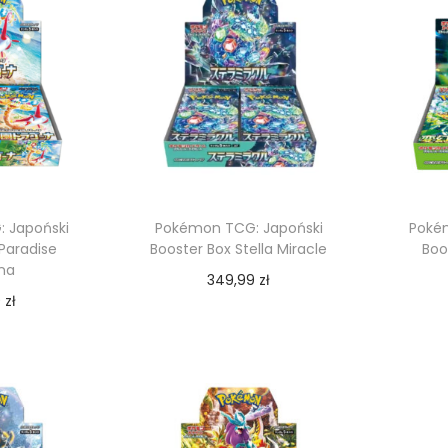
 Japoński
Pokémon TCG: Japoński
Poké
Paradise
Booster Box Stella Miracle
Boo
na
349,99
zł
9
zł
Dodaj do koszyka
 koszyka