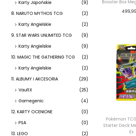
Booster Box Me
Karty Japońskie
(9)
499,9
8. NARUTO MYTHOS TCG
(2)
Dodaj do
Karty Angielskie
(2)
9. STAR WARS UNLIMITED TCG
(9)
Karty Angielskie
(9)
10. MAGIC THE GATHERING TCG
(2)
Karty Angielskie
(2)
11. ALBUMY i AKCESORIA
(29)
VaultX
(25)
Gamegenic
(4)
12. KARTY OCENIONE
(0)
Pokémon TCG:
PSA
(0)
Starter Deck 
Ex
13. LEGO
(2)