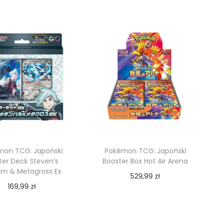
Dodaj do koszyka
mon TCG: Japoński
Pokémon TCG: Japoński
ter Deck Steven’s
Booster Box Hot Air Arena
um & Metagross Ex
529,99
zł
169,99
zł
Dodaj do koszyka
Dodaj do koszyka