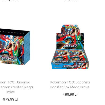
Dodaj do koszyka
Dodaj do koszyka
mon TCG: Japoński
Pokémon TCG: Japoński
kemon Center Mega
Booster Box Mega Brave
Brave
489,99
zł
979,99
zł
Dodaj do koszyka