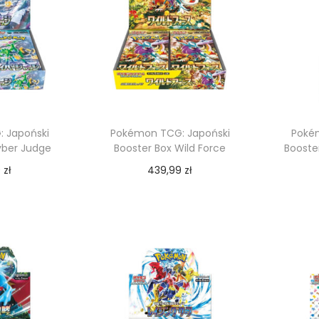
 Japoński
Pokémon TCG: Japoński
Poké
yber Judge
Booster Box Wild Force
Booste
9
zł
439,99
zł
 koszyka
Dodaj do koszyka