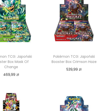
mon TCG: Japoński
Pokémon TCG: Japoński
ster Box Mask Of
Booster Box Crimson Haze
Change
539,99
zł
469,99
zł
Dodaj do koszyka
Dodaj do koszyka