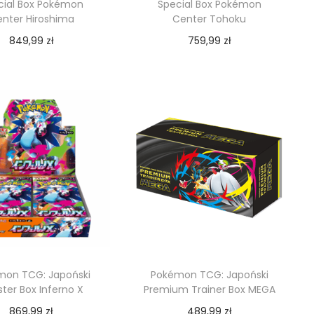
cial Box Pokémon
Special Box Pokémon
nter Hiroshima
Center Tohoku
849,99
zł
759,99
zł
Dodaj do koszyka
Dodaj do koszyka
mon TCG: Japoński
Pokémon TCG: Japoński
ter Box Inferno X
Premium Trainer Box MEGA
869,99
zł
489,99
zł