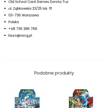
Old School Card Games Dorota Tuz
o
ul. Ząbkowska 23/25 lok. 111
s
03-736 Warszawa
t
Polska
e
+48 736 286 769
r
biuro@oscg.pl
B
o
x
S
u
Podobne produkty
p
e
r
E
l
e