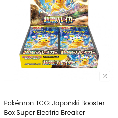
g
c
a
i
c
j
i
Pokémon TCG: Japoński Booster
Box Super Electric Breaker