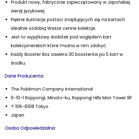
Produkt nowy, fabrycznie zapiecz
ętowany w Japońskiej
o
wersji językowej.
n
Piękne ilustracje postaci znajdujących się na kartach
T
idealnie ozdobią Wasze cenne kolekcje.
C
Jest to wyjątkowy dodatek pod względem kart
G
kolekcjonerskich które można w nim zdobyć.
:
Każdy Booster Box zawiera 30 boosterów po 5 kart w
J
środku.
a
Dane Producenta:
p
o
The Pokémon Company International
ń
6-10-1 Roppongi, Minato-ku, Roppongi Hills Mori Tower 8F
s
〒106-6108 Tokyo
k
Japan
i
Oso
ba Odpowiedzialna:
B
o