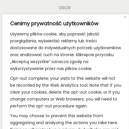
OSCG
Old School Card Games to nie tylko gry karciane! To
Cenimy prywatność użytkowników
styl życia!
Używamy plików cookie, aby poprawić jakość
Bądź z nami na bieżąco, dołącz do naszych mediów
przeglądania, wyświetlać reklamy lub treści
społecznościowych.
dostosowane do indywidualnych potrzeb użytkowników
oraz analizować ruch na stronie. Kliknięcie przycisku
„Akceptuj wszystkie” oznacza zgodę na
wykorzystywanie przez nas plików cookie.
REGULAMINY:
Opt-out complete; your visits to this website will not
be recorded by the Web Analytics tool. Note that if you
Regulamin
clear your cookies, delete the opt-out cookie, or if you
change computers or Web browsers, you will need to
RODO
perform the opt-out procedure again.
Polityka Prywatności
You may choose to prevent this website from
Regulamin Konkursów
aggregating and analyzing the actions you take here.