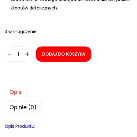
klientów detalicznych.
3 w magazynie
DODAJ DO KOSZYKA
i
l
o
ś
Opis
ć
P
Opinie (0)
o
k
Opis Produktu:
é
m