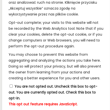
oraz analizować ruch na stronie. Kliknięcie przycisku
„Akceptuj wszystkie” oznacza zgodę na
wykorzystywanie przez nas plików cookie.
REGULAMINY:
Opt-out complete; your visits to this website will not
be recorded by the Web Analytics tool. Note that if you
Regulamin
clear your cookies, delete the opt-out cookie, or if you
change computers or Web browsers, you will need to
RODO
perform the opt-out procedure again.
Polityka Prywatności
You may choose to prevent this website from
Regulamin Konkursów
aggregating and analyzing the actions you take here.
Doing so will protect your privacy, but will also prevent
the owner from learning from your actions and
INFORMACJE:
creating a better experience for you and other users.
Wysyłka i Dostawa
You are not opted out. Uncheck this box to opt-
out.
You are currently opted out. Check this box to
Metody Płatności w Naszym Sklepie
opt-in.
Kontakt
This opt out feature requires JavaScript.