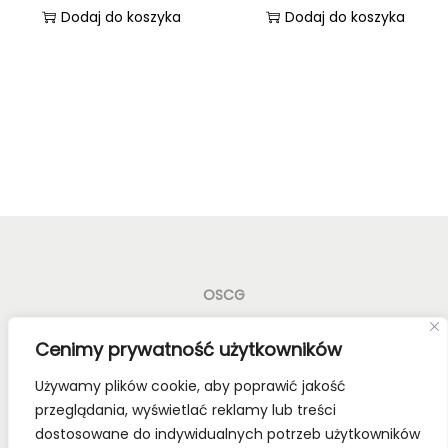
Dodaj do koszyka
Dodaj do koszyka
OSCG
Old School Card Games to nie tylko gry karciane! To
Cenimy prywatność użytkowników
styl życia!
Używamy plików cookie, aby poprawić jakość
Bądź z nami na bieżąco, dołącz do naszych mediów
przeglądania, wyświetlać reklamy lub treści
społecznościowych.
dostosowane do indywidualnych potrzeb użytkowników