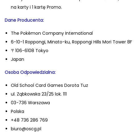
na karty i 1 kartę Promo.
Dane Producenta:
The Pokémon Company International
6-10-1 Roppongi, Minato-ku, Roppongi Hills Mori Tower 8F
〒106-6108 Tokyo
Japan
Oso
ba Odpowiedzialna:
Old School Card Games Dorota Tuz
ul. Ząbkowska 23/25 lok. 111
03-736 Warszawa
Polska
+48 736 286 769
biuro@oscg.pl