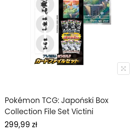
g
c
a
i
c
j
i
Pokémon TCG: Japoński Box
Collection File Set Victini
299,99
zł