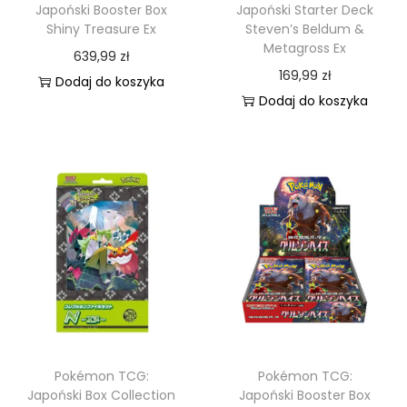
C
Japoński Booster Box
Japoński Starter Deck
Shiny Treasure Ex
Steven’s Beldum &
o
Metagross Ex
639,99
zł
l
169,99
zł
Dodaj do koszyka
l
Dodaj do koszyka
e
c
t
i
o
n
Pokémon TCG:
Pokémon TCG:
Japoński Box Collection
Japoński Booster Box