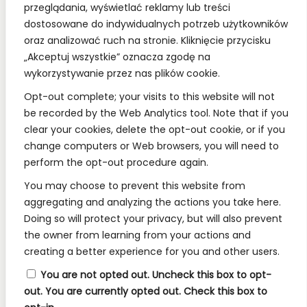
przeglądania, wyświetlać reklamy lub treści
społecznościowych.
dostosowane do indywidualnych potrzeb użytkowników
oraz analizować ruch na stronie. Kliknięcie przycisku
„Akceptuj wszystkie” oznacza zgodę na
wykorzystywanie przez nas plików cookie.
REGULAMINY:
Opt-out complete; your visits to this website will not
be recorded by the Web Analytics tool. Note that if you
Regulamin
clear your cookies, delete the opt-out cookie, or if you
change computers or Web browsers, you will need to
RODO
perform the opt-out procedure again.
Polityka Prywatności
You may choose to prevent this website from
Regulamin Konkursów
aggregating and analyzing the actions you take here.
Doing so will protect your privacy, but will also prevent
the owner from learning from your actions and
INFORMACJE:
creating a better experience for you and other users.
Wysyłka i Dostawa
You are not opted out. Uncheck this box to opt-
out.
You are currently opted out. Check this box to
Metody Płatności w Naszym Sklepie