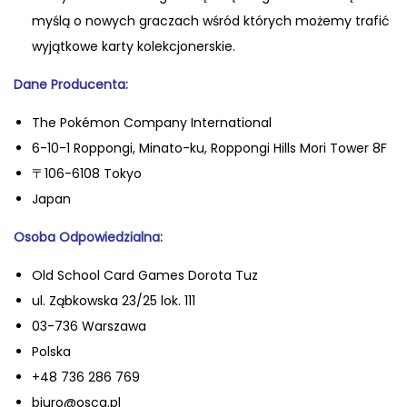
T
myślą o nowych graczach wśród których możemy trafić
C
wyjątkowe karty kolekcjonerskie.
G
Dane Producenta:
:
J
The Pokémon Company International
a
6-10-1 Roppongi, Minato-ku, Roppongi Hills Mori Tower 8F
p
〒106-6108 Tokyo
o
Japan
ń
Oso
ba Odpowiedzialna:
s
k
Old School Card Games Dorota Tuz
i
ul. Ząbkowska 23/25 lok. 111
S
03-736 Warszawa
t
Polska
a
+48 736 286 769
r
biuro@oscg.pl