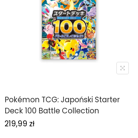
g
c
a
i
c
j
i
Pokémon TCG: Japoński Starter
Deck 100 Battle Collection
219,99
zł