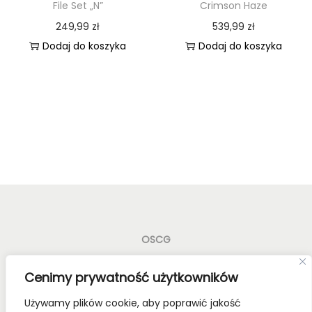
File Set „N”
Crimson Haze
249,99
zł
539,99
zł
Dodaj do koszyka
Dodaj do koszyka
OSCG
Old School Card Games to nie tylko gry karciane! To
Cenimy prywatność użytkowników
styl życia!
Używamy plików cookie, aby poprawić jakość
Bądź z nami na bieżąco, dołącz do naszych mediów