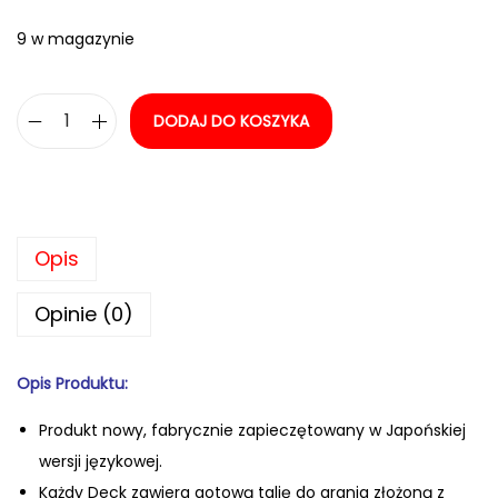
9 w magazynie
DODAJ DO KOSZYKA
i
l
o
ś
Opis
ć
P
Opinie (0)
o
k
Opis Produktu:
é
m
Produkt nowy, fabrycznie zapiecz
ętowany w Japońskiej
o
wersji językowej.
n
Każdy Deck zawiera gotową talię do grania złożoną z