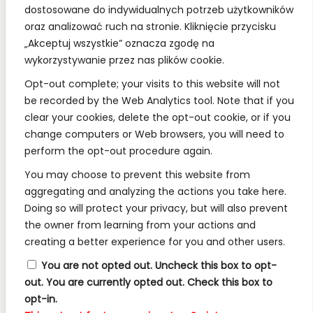
społecznościowych.
dostosowane do indywidualnych potrzeb użytkowników
oraz analizować ruch na stronie. Kliknięcie przycisku
„Akceptuj wszystkie” oznacza zgodę na
wykorzystywanie przez nas plików cookie.
REGULAMINY:
Opt-out complete; your visits to this website will not
be recorded by the Web Analytics tool. Note that if you
Regulamin
clear your cookies, delete the opt-out cookie, or if you
change computers or Web browsers, you will need to
RODO
perform the opt-out procedure again.
Polityka Prywatności
You may choose to prevent this website from
Regulamin Konkursów
aggregating and analyzing the actions you take here.
Doing so will protect your privacy, but will also prevent
the owner from learning from your actions and
INFORMACJE:
creating a better experience for you and other users.
Wysyłka i Dostawa
You are not opted out. Uncheck this box to opt-
out.
You are currently opted out. Check this box to
Metody Płatności w Naszym Sklepie
opt-in.