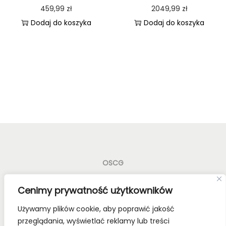
459,99
zł
2049,99
zł
Dodaj do koszyka
Dodaj do koszyka
OSCG
Old School Card Games to nie tylko gry karciane! To
Cenimy prywatność użytkowników
styl życia!
Używamy plików cookie, aby poprawić jakość
Bądź z nami na bieżąco, dołącz do naszych mediów
przeglądania, wyświetlać reklamy lub treści