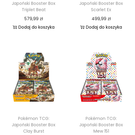
i
Japoński Booster Box
Japoński Booster Box
Triplet Beat
Scarlet Ex
e
579,99
zł
499,99
zł
E
Dodaj do koszyka
Dodaj do koszyka
x
Pokémon TCG:
Pokémon TCG:
Japoński Booster Box
Japoński Booster Box
Clay Burst
Mew 151