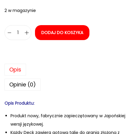
2 w magazynie
DODAJ DO KOSZYKA
i
l
o
ś
Opis
ć
P
Opinie (0)
o
k
Opis Produktu:
é
m
Produkt nowy, fabrycznie zapiecz
ętowany w Japońskiej
o
wersji językowej.
n
Każdy Deck zawiera gotową talię do grania złożoną z