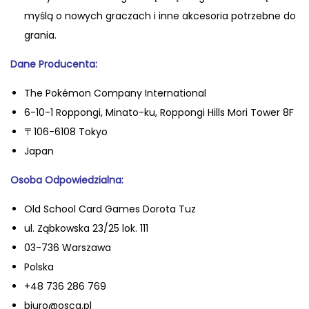
T
myślą o nowych graczach i inne akcesoria potrzebne do
C
grania.
G
Dane Producenta:
:
J
The Pokémon Company International
a
6-10-1 Roppongi, Minato-ku, Roppongi Hills Mori Tower 8F
p
〒106-6108 Tokyo
o
Japan
ń
Oso
ba Odpowiedzialna:
s
k
Old School Card Games Dorota Tuz
i
ul. Ząbkowska 23/25 lok. 111
S
03-736 Warszawa
t
Polska
a
+48 736 286 769
r
biuro@oscg.pl