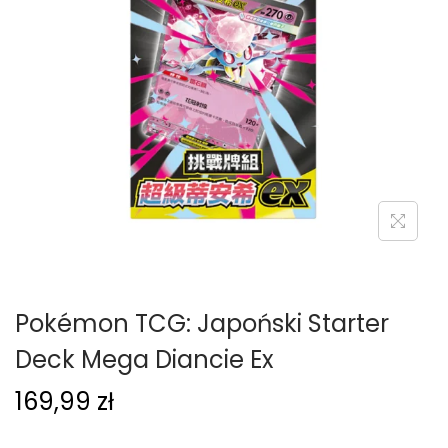
g
c
a
i
c
j
i
Pokémon TCG: Japoński Starter
Deck Mega Diancie Ex
169,99
zł