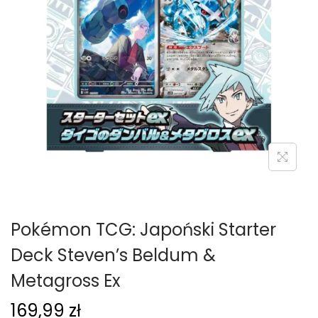
g
c
a
i
c
j
i
Pokémon TCG: Japoński Starter
Deck Steven’s Beldum &
Metagross Ex
169,99
zł