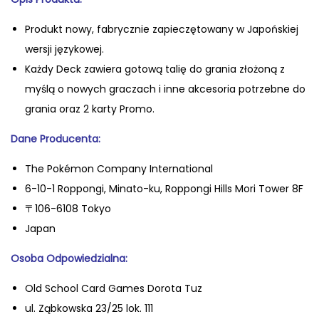
m
Produkt nowy, fabrycznie zapiecz
ętowany w Japońskiej
o
wersji językowej.
n
Każdy Deck zawiera gotową talię do grania złożoną z
T
myślą o nowych graczach i inne akcesoria potrzebne do
C
grania oraz 2 karty Promo.
G
Dane Producenta:
:
J
The Pokémon Company International
a
6-10-1 Roppongi, Minato-ku, Roppongi Hills Mori Tower 8F
p
〒106-6108 Tokyo
o
Japan
ń
Oso
ba Odpowiedzialna:
s
k
Old School Card Games Dorota Tuz
i
ul. Ząbkowska 23/25 lok. 111
S