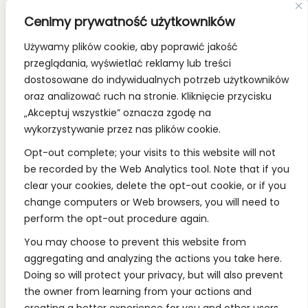
Old School Card Games to nie tylko gry karciane! To
Cenimy prywatność użytkowników
styl życia!
Używamy plików cookie, aby poprawić jakość
Bądź z nami na bieżąco, dołącz do naszych mediów
przeglądania, wyświetlać reklamy lub treści
społecznościowych.
dostosowane do indywidualnych potrzeb użytkowników
oraz analizować ruch na stronie. Kliknięcie przycisku
„Akceptuj wszystkie” oznacza zgodę na
wykorzystywanie przez nas plików cookie.
REGULAMINY:
Opt-out complete; your visits to this website will not
be recorded by the Web Analytics tool. Note that if you
Regulamin
clear your cookies, delete the opt-out cookie, or if you
change computers or Web browsers, you will need to
RODO
perform the opt-out procedure again.
Polityka Prywatności
You may choose to prevent this website from
Regulamin Konkursów
aggregating and analyzing the actions you take here.
Doing so will protect your privacy, but will also prevent
the owner from learning from your actions and
INFORMACJE: