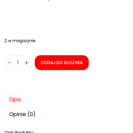
2 w magazynie
DODAJ DO KOSZYKA
i
l
o
ś
Opis
ć
P
Opinie (0)
o
k
Opis Produktu:
é