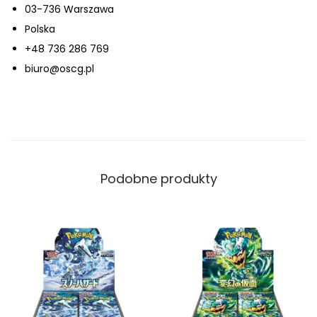
03-736 Warszawa
t
Polska
a
+48 736 286 769
r
biuro@oscg.pl
t
e
r
D
e
Podobne produkty
c
k
S
t
e
v
e
n