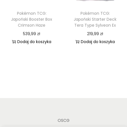
s
Pokémon TCG:
Pokémon TCG:
s
Japoński Booster Box
Japoński Starter Deck
E
Crimson Haze
Tera Type Sylveon Ex
x
539,99
zł
219,99
zł
Dodaj do koszyka
Dodaj do koszyka
OSCG