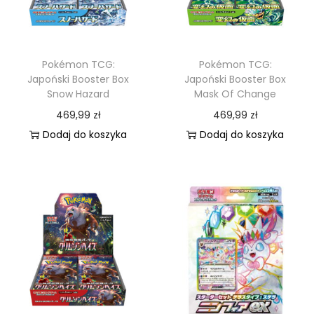
’
s
B
Pokémon TCG:
Pokémon TCG:
e
Japoński Booster Box
Japoński Booster Box
Snow Hazard
Mask Of Change
l
469,99
zł
469,99
zł
d
Dodaj do koszyka
Dodaj do koszyka
u
m
&
M
e
t
a
g
r
o