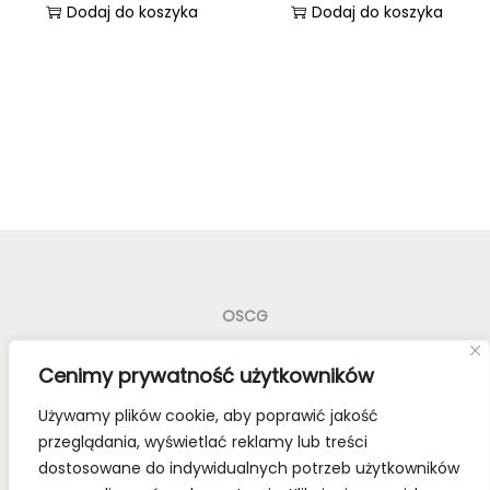
Dodaj do koszyka
Dodaj do koszyka
OSCG
Old School Card Games to nie tylko gry karciane! To
Cenimy prywatność użytkowników
styl życia!
Używamy plików cookie, aby poprawić jakość
Bądź z nami na bieżąco, dołącz do naszych mediów
przeglądania, wyświetlać reklamy lub treści
społecznościowych.
dostosowane do indywidualnych potrzeb użytkowników