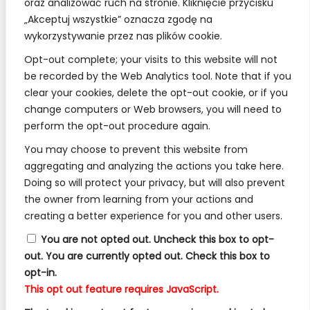
oraz analizować ruch na stronie. Kliknięcie przycisku
„Akceptuj wszystkie” oznacza zgodę na
wykorzystywanie przez nas plików cookie.
REGULAMINY:
Opt-out complete; your visits to this website will not
be recorded by the Web Analytics tool. Note that if you
Regulamin
clear your cookies, delete the opt-out cookie, or if you
change computers or Web browsers, you will need to
RODO
perform the opt-out procedure again.
Polityka Prywatności
You may choose to prevent this website from
Regulamin Konkursów
aggregating and analyzing the actions you take here.
Doing so will protect your privacy, but will also prevent
the owner from learning from your actions and
INFORMACJE:
creating a better experience for you and other users.
Wysyłka i Dostawa
You are not opted out. Uncheck this box to opt-
out.
You are currently opted out. Check this box to
Metody Płatności w Naszym Sklepie
opt-in.
Kontakt
This opt out feature requires JavaScript.