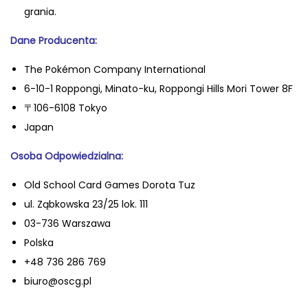
grania.
Dane Producenta:
The Pokémon Company International
6-10-1 Roppongi, Minato-ku, Roppongi Hills Mori Tower 8F
〒106-6108 Tokyo
Japan
Oso
ba Odpowiedzialna:
Old School Card Games Dorota Tuz
ul. Ząbkowska 23/25 lok. 111
03-736 Warszawa
Polska
+48 736 286 769
biuro@oscg.pl