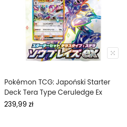
g
c
a
i
c
j
i
Pokémon TCG: Japoński Starter
Deck Tera Type Ceruledge Ex
239,99
zł