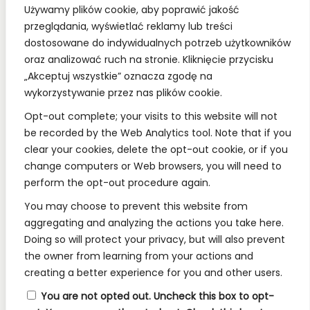
Używamy plików cookie, aby poprawić jakość
Bądź z nami na bieżąco, dołącz do naszych mediów
przeglądania, wyświetlać reklamy lub treści
społecznościowych.
dostosowane do indywidualnych potrzeb użytkowników
oraz analizować ruch na stronie. Kliknięcie przycisku
„Akceptuj wszystkie” oznacza zgodę na
wykorzystywanie przez nas plików cookie.
REGULAMINY:
Opt-out complete; your visits to this website will not
be recorded by the Web Analytics tool. Note that if you
Regulamin
clear your cookies, delete the opt-out cookie, or if you
change computers or Web browsers, you will need to
RODO
perform the opt-out procedure again.
Polityka Prywatności
You may choose to prevent this website from
Regulamin Konkursów
aggregating and analyzing the actions you take here.
Doing so will protect your privacy, but will also prevent
the owner from learning from your actions and
INFORMACJE:
creating a better experience for you and other users.
Wysyłka i Dostawa
You are not opted out. Uncheck this box to opt-