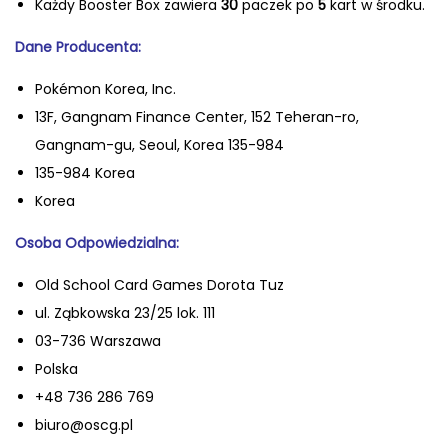
Ka
żdy Booster Box zawiera
30
paczek po
5
kart
w środku.
Dane Producenta:
Pokémon Korea, Inc.
13F, Gangnam Finance Center, 152 Teheran-ro,
Gangnam-gu, Seoul, Korea 135-984
135-984 Korea
Korea
Osoba Odpowiedzialna:
Old School Card Games Dorota Tuz
ul. Ząbkowska 23/25 lok. 111
03-736 Warszawa
Polska
+48 736 286 769
biuro@oscg.pl