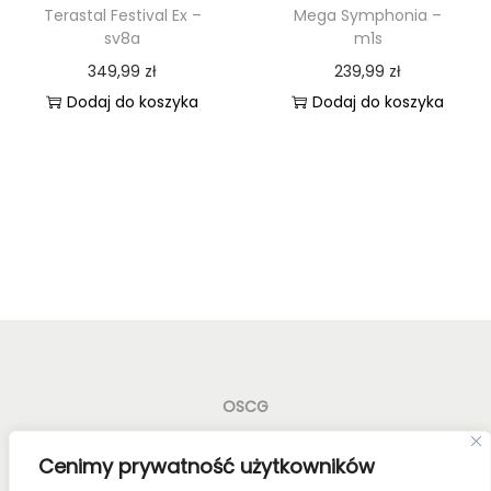
Terastal Festival Ex –
Mega Symphonia –
sv8a
m1s
349,99
zł
239,99
zł
Dodaj do koszyka
Dodaj do koszyka
OSCG
Old School Card Games to nie tylko gry karciane! To
Cenimy prywatność użytkowników
styl życia!