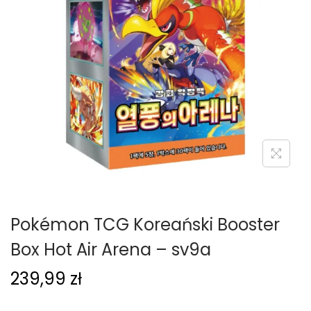
g
c
a
i
c
j
i
Pokémon TCG Koreański Booster
Box Hot Air Arena – sv9a
239,99
zł