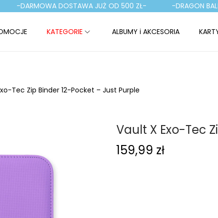
-DARMOWA DOSTAWA JUŻ OD 500 ZŁ-
-DRAGON BALL T
OMOCJE
KATEGORIE
ALBUMY i AKCESORIA
KART
Exo-Tec Zip Binder 12-Pocket – Just Purple
Vault X Exo-Tec Z
159,99
zł