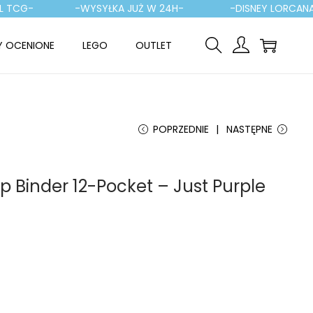
CG-
-WYSYŁKA JUŻ W 24H-
-DISNEY LORCANA-
Y OCENIONE
LEGO
OUTLET
POPRZEDNIE
NASTĘPNE
ip Binder 12-Pocket – Just Purple