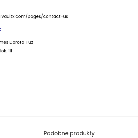
eu.vaultx.com/pages/contact-us
:
mes Dorota Tuz
ok. 111
Podobne produkty