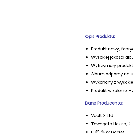
Opis Produktu:
Produkt nowy, fabry
Wysokiej jakości al
Wytrzymały produk
Album odporny na u
Wykonany z wysokiej
Produkt w kolorze – 
Dane Producenta:
Vault X Ltd
Towngate House, 2-
BH15 2PW Dorset