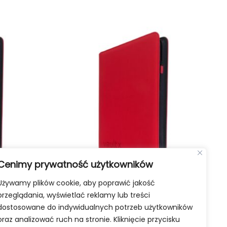
Cenimy prywatność użytkowników
Używamy plików cookie, aby poprawić jakość
9-Pocket –
Vault X Exo-Tec Zip Binder 4-Pocket –
przeglądania, wyświetlać reklamy lub treści
Fire Red
dostosowane do indywidualnych potrzeb użytkowników
89,99
zł
oraz analizować ruch na stronie. Kliknięcie przycisku