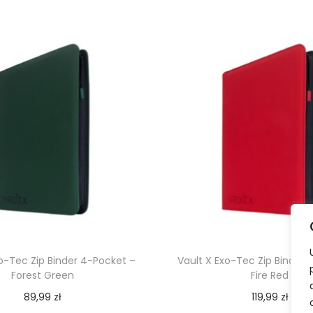
xo-Tec Zip Binder 4-Pocket –
Vault X Exo-Tec Zip Binder 
Forest Green
Fire Red
89,99
zł
119,99
zł