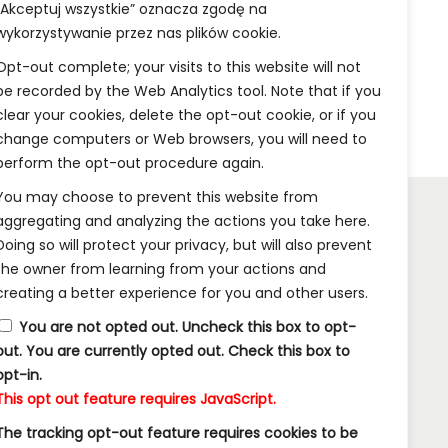
ka
Dodaj do koszyka
„Akceptuj wszystkie” oznacza zgodę na
wykorzystywanie przez nas plików cookie.
Opt-out complete; your visits to this website will not
be recorded by the Web Analytics tool. Note that if you
clear your cookies, delete the opt-out cookie, or if you
change computers or Web browsers, you will need to
perform the opt-out procedure again.
You may choose to prevent this website from
aggregating and analyzing the actions you take here.
Doing so will protect your privacy, but will also prevent
INFORMACJE:
the owner from learning from your actions and
creating a better experience for you and other users.
Wysyłka i Dostawa
You are not opted out. Uncheck this box to opt-
Metody Płatności w Naszym Sklepie
out.
You are currently opted out. Check this box to
opt-in.
Kontakt
This opt out feature requires JavaScript.
The tracking opt-out feature requires cookies to be