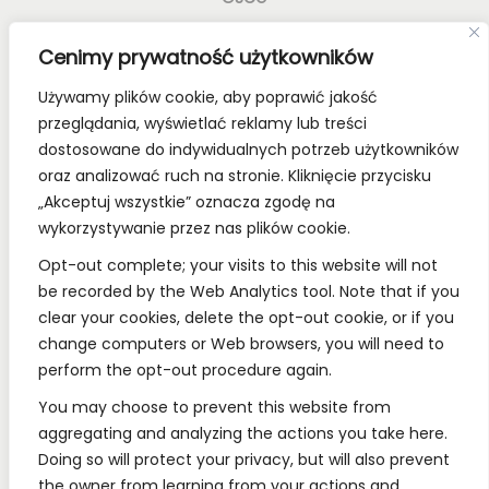
Old School Card Games to nie tylko gry karciane! To
Cenimy prywatność użytkowników
styl życia!
Używamy plików cookie, aby poprawić jakość
Bądź z nami na bieżąco, dołącz do naszych mediów
przeglądania, wyświetlać reklamy lub treści
społecznościowych.
dostosowane do indywidualnych potrzeb użytkowników
oraz analizować ruch na stronie. Kliknięcie przycisku
„Akceptuj wszystkie” oznacza zgodę na
wykorzystywanie przez nas plików cookie.
REGULAMINY:
Opt-out complete; your visits to this website will not
be recorded by the Web Analytics tool. Note that if you
Regulamin
clear your cookies, delete the opt-out cookie, or if you
change computers or Web browsers, you will need to
RODO
perform the opt-out procedure again.
Polityka Prywatności
You may choose to prevent this website from
Regulamin Konkursów
aggregating and analyzing the actions you take here.
Doing so will protect your privacy, but will also prevent
the owner from learning from your actions and