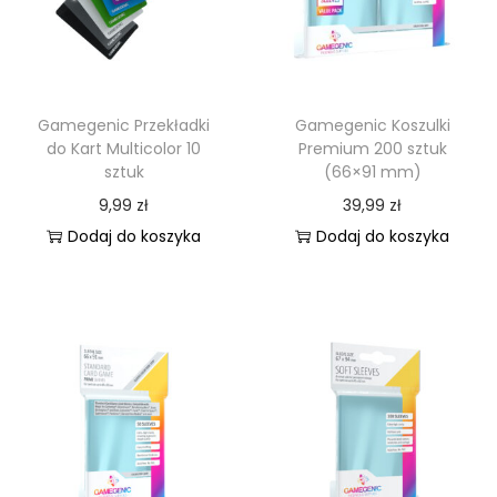
g
c
a
i
c
j
Gamegenic Przekładki
Gamegenic Koszulki
i
do Kart Multicolor 10
Premium 200 sztuk
sztuk
(66×91 mm)
9,99
zł
39,99
zł
Dodaj do koszyka
Dodaj do koszyka