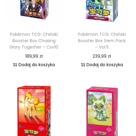
g
c
a
i
c
j
Pokémon TCG: Chiński
Pokémon TCG: Chiński
i
Booster Box Chasing
Booster Box Gem Pack
Glory Together – Csv10
– Vol.5
189,99
zł
239,99
zł
Dodaj do koszyka
Dodaj do koszyka