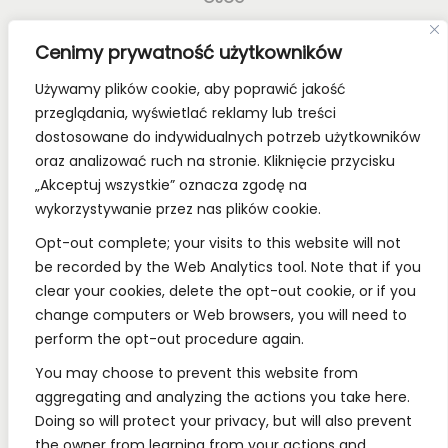
Old School Card Games to nie tylko gry karciane! To
Cenimy prywatność użytkowników
styl życia!
Używamy plików cookie, aby poprawić jakość
Bądź z nami na bieżąco, dołącz do naszych mediów
przeglądania, wyświetlać reklamy lub treści
społecznościowych.
dostosowane do indywidualnych potrzeb użytkowników
oraz analizować ruch na stronie. Kliknięcie przycisku
„Akceptuj wszystkie” oznacza zgodę na
wykorzystywanie przez nas plików cookie.
REGULAMINY:
Opt-out complete; your visits to this website will not
be recorded by the Web Analytics tool. Note that if you
Regulamin
clear your cookies, delete the opt-out cookie, or if you
change computers or Web browsers, you will need to
RODO
perform the opt-out procedure again.
Polityka Prywatności
You may choose to prevent this website from
Regulamin Konkursów
aggregating and analyzing the actions you take here.
Doing so will protect your privacy, but will also prevent
the owner from learning from your actions and